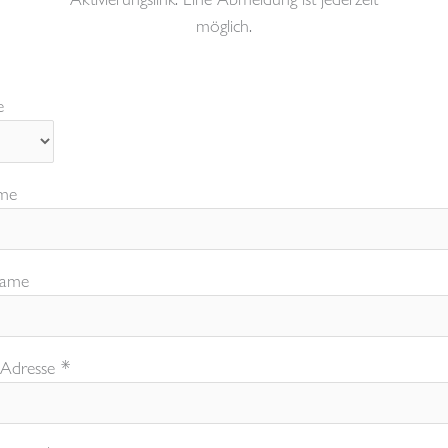
möglich.
e
me
ame
*
 Adresse