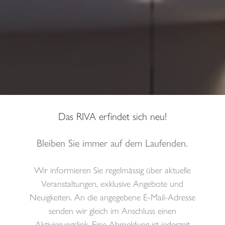
Das RIVA erfindet sich neu!
Bleiben Sie immer auf dem Laufenden.
Wir informieren Sie regelmässig über aktuelle
Veranstaltungen, exklusive Angebote und
Neuigkeiten. An die angegebene E-Mail-Adresse
senden wir gleich im Anschluss einen
Aktivierungslink. Eine Abmeldung ist jederzeit