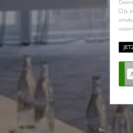
Datens
Ja, i
erhalt
widerr
3