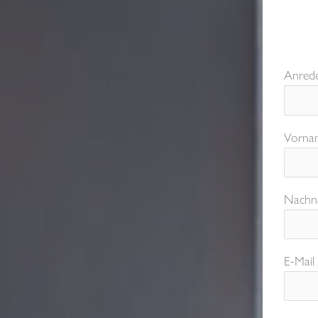
Anred
Vorna
Nachn
E-Mail