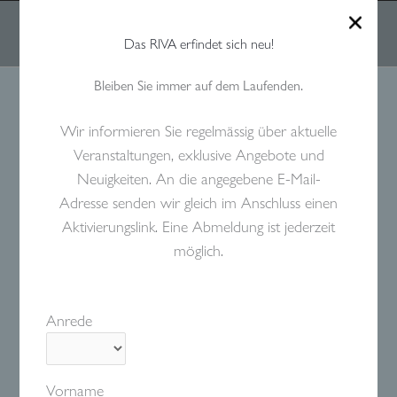
Zum
Inhalt
BOOK NOW
EN
DE
springen
Das RIVA erfindet sich neu!
Newsletter
Blog
Bleiben Sie immer auf dem Laufenden.
Jobs
AGB
Wir informieren Sie regelmässig über aktuelle
Datenschutz
Veranstaltungen, exklusive Angebote und
Impressum
Neuigkeiten. An die angegebene E-Mail-
Adresse senden wir gleich im Anschluss einen
Aktivierungslink. Eine Abmeldung ist jederzeit
RIVA Konstanz *****S –– Seestraße 25 (Zufahrt
über Kamorstraße),
möglich.
78464 Konstanz | Phone:
07531 363090
Anrede
Vorname