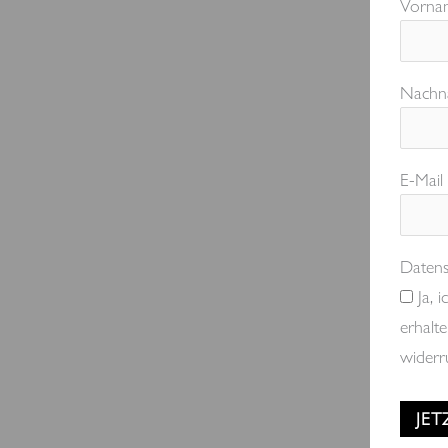
Vorna
Nachn
E-Mail
Datens
Ja, i
erhalt
widerr