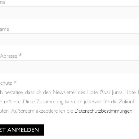
me
ame
*
 Adresse
*
chutz
ch bestätige, dass ich den Newsletter des Hotel Riva/ Juma Hotel
en möchte. Diese Zustimmung kann ich jederzeit für die Zukunft
ufen. Außerdem akzeptiere ich die
Datenschutzbestimmungen
.