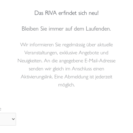
Das RIVA erfindet sich neu!
Bleiben Sie immer auf dem Laufenden.
STAURANTS
CONFERENCES
WELLBEING & SPA
EVENT
schutz
Impressum
Wir informieren Sie regelmässig über aktuelle
Veranstaltungen, exklusive Angebote und
Neuigkeiten. An die angegebene E-Mail-Adresse
Kamorstraße),
78464 Konstanz | Phone:
07531 363090
senden wir gleich im Anschluss einen
Aktivierungslink. Eine Abmeldung ist jederzeit
möglich.
e